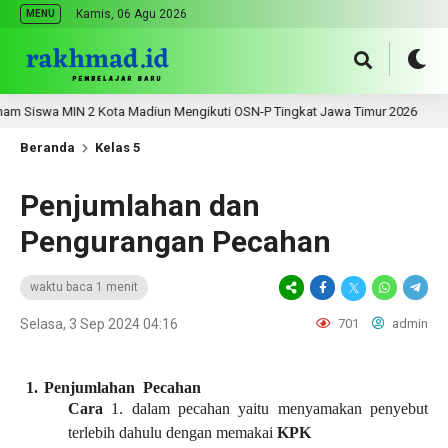
Kamis, 06 Agu 2026
MENU
iswa MIN 2 Kota Madiun Mengikuti OSN-P Tingkat Jawa Timur 2026
2
Beranda
Kelas 5
Penjumlahan dan
Pengurangan Pecahan
waktu baca 1 menit
Selasa, 3 Sep 2024 04:16
701
admin
Penjumlahan Pecahan
Cara
1. dalam pecahan yaitu menyamakan penyebut
terlebih dahulu dengan memakai
KPK