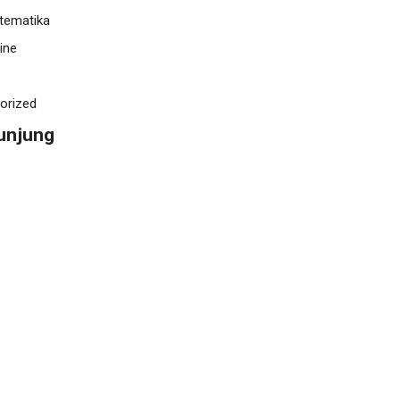
tematika
ine
orized
unjung