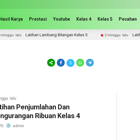
Hasil Karya
Prestasi
Youtube
Kelas 4
Kelas 5
Pecahan
Latihan Lambang Bilangan Kelas 5
Latihan Onlin
alu
2 minggu lalu
nggu lalu
tihan Penjumlahan Dan
ngurangan Ribuan Kelas 4
70
admin