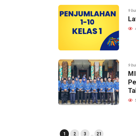
9 bu
La
9 bu
MI
Pe
Ta
1
2
3
…
21