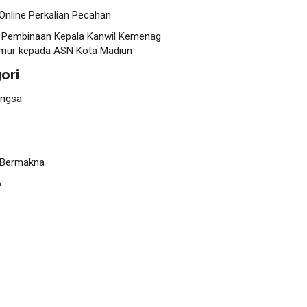
Online Perkalian Pecahan
 Pembinaan Kepala Kanwil Kemenag
mur kepada ASN Kota Madiun
ori
angsa
 Bermakna
o