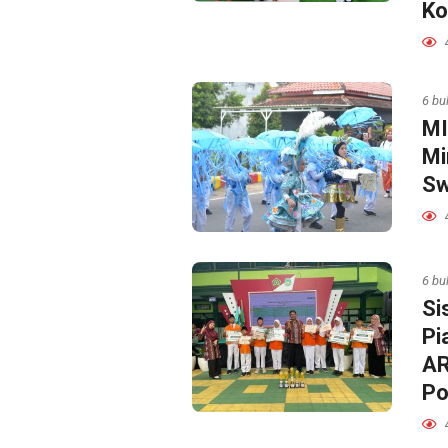
Ko
6 bu
MI
Mi
Sw
6 bu
Si
Pi
AR
Po