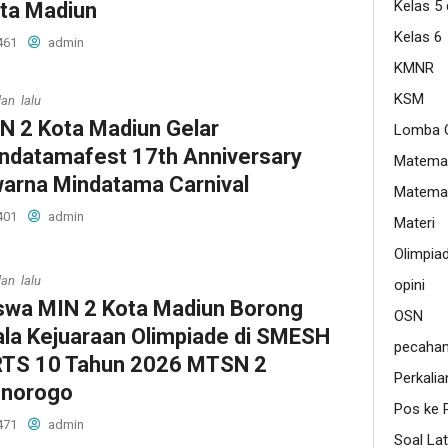
Kelas 5
ta Madiun
Kelas 6
461
admin
KMNR
KSM
lan lalu
N 2 Kota Madiun Gelar
Lomba O
ndatamafest 17th Anniversary
Matemat
arna Mindatama Carnival
Matemat
401
admin
Materi
Olimpia
lan lalu
opini
swa MIN 2 Kota Madiun Borong
OSN
ala Kejuaraan Olimpiade di SMESH
pecaha
TS 10 Tahun 2026 MTSN 2
Perkalia
norogo
Pos ke 
471
admin
Soal Lat