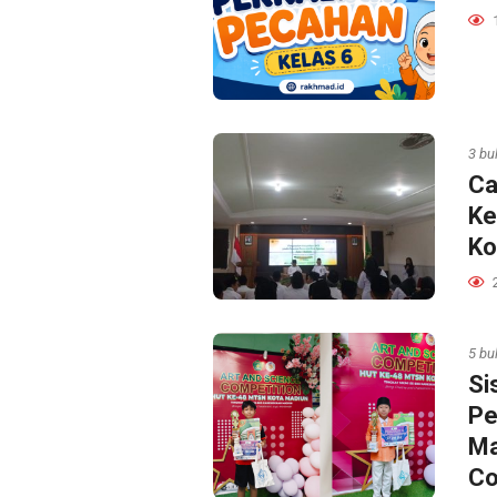
3 bu
Ca
Ke
Ko
5 bu
Si
Pe
Ma
Co