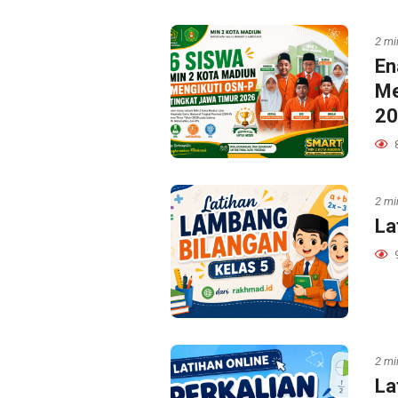
2 mi
En
Me
20
2 mi
La
2 mi
La