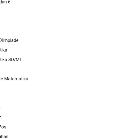
 dan 6
limpiade
ika
ika SD/MI
de Matematika
n
n
Pos
ihan