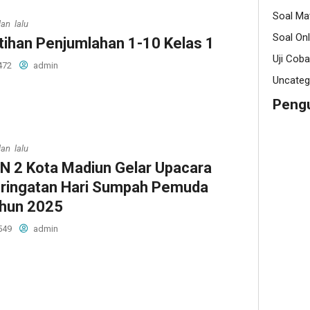
Soal Ma
lan lalu
Soal Onl
tihan Penjumlahan 1-10 Kelas 1
Uji Coba
472
admin
Uncateg
Peng
lan lalu
N 2 Kota Madiun Gelar Upacara
ringatan Hari Sumpah Pemuda
hun 2025
549
admin