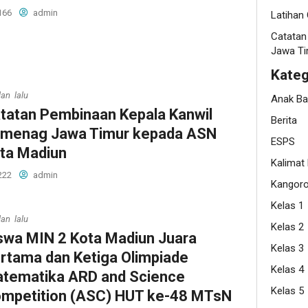
166
admin
Latihan 
Catatan
Jawa Ti
Kateg
lan lalu
Anak B
tatan Pembinaan Kepala Kanwil
Berita
menag Jawa Timur kepada ASN
ESPS
ta Madiun
Kalimat
222
admin
Kangor
Kelas 1
lan lalu
Kelas 2
swa MIN 2 Kota Madiun Juara
Kelas 3
rtama dan Ketiga Olimpiade
Kelas 4
tematika ARD and Science
Kelas 5
mpetition (ASC) HUT ke-48 MTsN