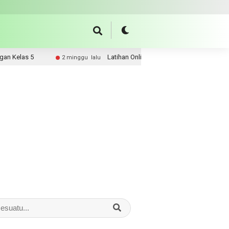
Latihan Online Perkalian Pecahan
2 minggu lalu
3 bulan lalu