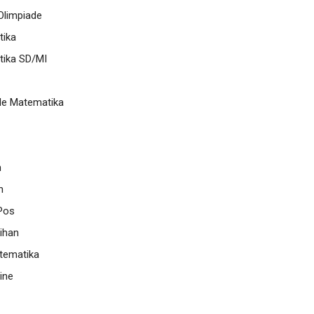
limpiade
ika
ika SD/MI
de Matematika
n
n
Pos
ihan
tematika
ine