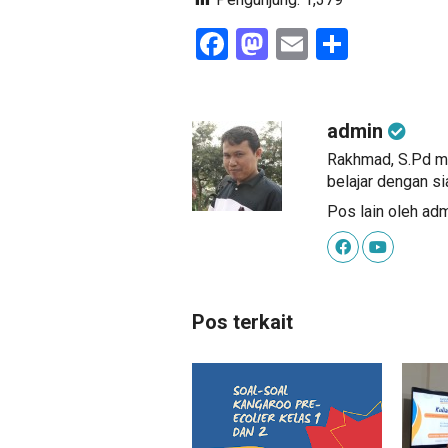
Facebook
Mastodon
Email
Share
admin
Rakhmad, S.Pd me
belajar dengan si
Pos lain oleh ad
Pos terkait