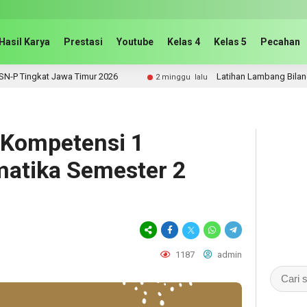
Hasil Karya
Prestasi
Youtube
Kelas 4
Kelas 5
Pecahan
t Jawa Timur 2026
Latihan Lambang Bilangan Kelas 5
2 minggu lalu
 Kompetensi 1
atika Semester 2
1187
admin