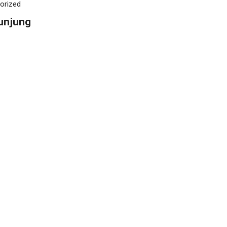
orized
unjung