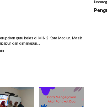
Uncateg
Peng
rupakan guru kelas di MIN 2 Kota Madiun. Masih
apapun dan dimanapun....
min