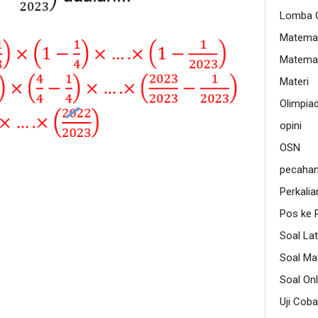
Lomba O
Matemat
Matemat
Materi
Olimpia
opini
OSN
pecaha
Perkalia
Pos ke 
Soal Lat
Soal Ma
Soal Onl
Uji Coba