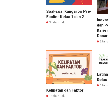
Soal-soal Kangaroo Pre-
Ecolier Kelas 1 dan 2
Inova
3 tahun lalu
dan 
Karie
Dasar
2 tahu
Latih
Kelas
6 tahu
Kelipatan dan Faktor
1 tahun lalu