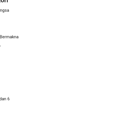
ori
angsa
 Bermakna
o
 dan 6