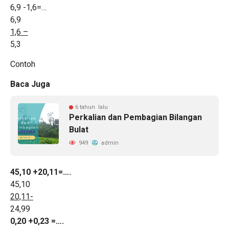
6,9 -1,6=…
6,9
1,6 –
5,3
Contoh
Baca Juga
6 tahun lalu
Perkalian dan Pembagian Bilangan
Bulat
949
admin
45,10 +20,11=….
45,10
20,11-
24,99
0,20 +0,23 =….