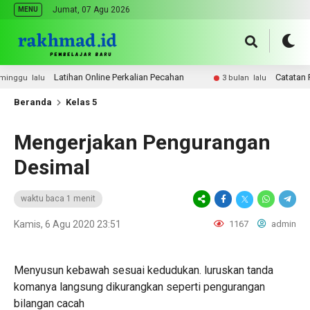
Jumat, 07 Agu 2026
MENU
Latihan Online Perkalian Pecahan
Catatan Pemb
gu lalu
3 bulan lalu
Beranda
Kelas 5
Mengerjakan Pengurangan
Desimal
waktu baca 1 menit
Kamis, 6 Agu 2020 23:51
1167
admin
Menyusun kebawah sesuai kedudukan. luruskan tanda
komanya langsung dikurangkan seperti pengurangan
bilangan cacah