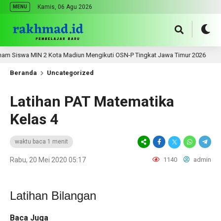
Kamis, 06 Agu 2026
MENU
wa MIN 2 Kota Madiun Mengikuti OSN-P Tingkat Jawa Timur 2026
2 
Beranda
Uncategorized
Latihan PAT Matematika
Kelas 4
waktu baca 1 menit
Rabu, 20 Mei 2020 05:17
1140
admin
Latihan Bilangan
Baca Juga