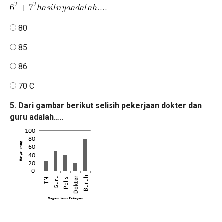
80
85
86
70 C
5. Dari gambar berikut selisih pekerjaan dokter dan
guru adalah…..