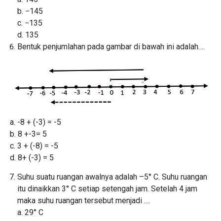
b. −145
c. −135
d. 135
Bentuk penjumlahan pada gambar di bawah ini adalah….
a. -8 + (-3) = -5
b. 8 +-3= 5
c. 3 + (-8) = -5
d. 8+ (-3) = 5
Suhu suatu ruangan awalnya adalah –5° C. Suhu ruangan
itu dinaikkan 3° C setiap setengah jam. Setelah 4 jam
maka suhu ruangan tersebut menjadi ….
a. 29° C