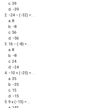
c. 39
d. −39
−24 − (−32) =. . .
a. 8
b. −8
c. 56
d. −56
16 − (−8) =. . .
a. 8
b. −8
c. 24
d. −24
−10 + (−25) =. . .
a. 35
b. −35
c. 15
d. −15
9 x (−15) = …
a. 145