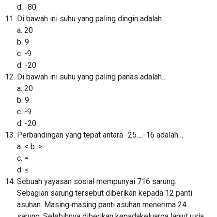
d. -80
Di bawah ini suhu yang paling dingin adalah…
a. 20
b. 9
c. -9
d. -20
Di bawah ini suhu yang paling panas adalah…
a. 20
b. 9
c. -9
d. -20
Perbandingan yang tepat antara -25….-16 adalah…
a. < b. >
c. =
d. ≤
Sebuah yayasan sosial mempunyai 716 sarung.
Sebagian sarung tersebut diberikan kepada 12 panti
asuhan. Masing‐masing panti asuhan menerima 24
sarung. Selebihnya diberikan kepadakeluarga lanjut usia.