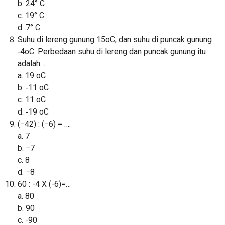
b. 24° C
c. 19° C
d. 7° C
Suhu di lereng gunung 15oC, dan suhu di puncak gunung
‐4oC. Perbedaan suhu di lereng dan puncak gunung itu
adalah…
a. 19 oC
b. ‐11 oC
c. 11 oC
d. ‐19 oC
(−42) : (−6) = ….
a. 7
b. −7
c. 8
d. −8
60 : -4 X (-6)=…
a. 80
b. 90
c. -90