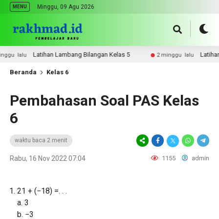
Minggu, 09 Agu 2026
MENU
Latihan Lambang Bilangan Kelas 5
Latihan Onlin
lu
2 minggu lalu
Beranda
Kelas 6
Pembahasan Soal PAS Kelas
6
waktu baca 2 menit
Rabu, 16 Nov 2022 07:04
1155
admin
21 + (−18) =. . .
a. 3
b. −3