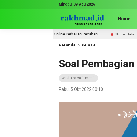
Minggu, 09 Agu 2026
Home
Latihan Online Perkalian Pecahan
Catatan P
nggu lalu
3 bulan lalu
Beranda
Kelas 4
Soal Pembagian 
waktu baca 1 menit
Rabu, 5 Okt 2022 00:10