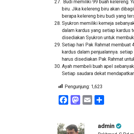
Budi memiliki 99 buah kelereng. Ya
biru. Jika kelereng biru akan dib
berapa kelereng biru budi yang ter
Syukron memiliki kemeja sebanyak
dalam kardus yang setiap kardus t
disediakan Syukron untuk membu
Setiap hari Pak Rahmat membuat 4
kardus dalam penjualannya. setiap
harus disediakan Pak Rahmat unt
Ayah membeli buah apel sebanyak 
Setiap saudara dekat mendapatkan
Pengunjung:
1,623
Facebook
Mastodon
Email
Share
admin