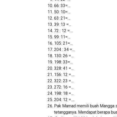
66: 33=…
50: 10=…
63: 21=…
39: 13 =…
72 : 12 =….
99: 11=…
105: 21=…
204 : 34 =…
130: 26 =…
198: 33=…
328: 41 =…
156: 12 =….
322: 23 =…
272: 16 =…
198: 18 =…
204: 12 =….
Pak Mamad memili buah Mangga se
tetangganya. Mendapat berapa bu