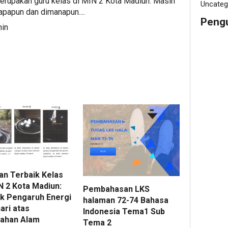
rupakan guru kelas di MIN 2 Kota Madiun. Masih
Uncateg
apapun dan dimanapun....
Peng
min
an Terbaik Kelas
N 2 Kota Madiun:
Pembahasan LKS
ik Pengaruh Energi
halaman 72-74 Bahasa
ari atas
Indonesia Tema1 Sub
ahan Alam
Tema 2