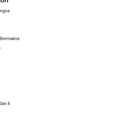
ori
angsa
 Bermakna
o
 dan 6