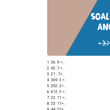
36: 9 =…
42: 7 =…
21 : 7=..
369: 3 =…
202: 2=…
612: 3 =…
22: 11 =…
33: 11=…
44: 22=…