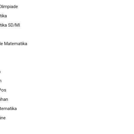
limpiade
ika
ika SD/MI
de Matematika
n
n
Pos
ihan
tematika
ine