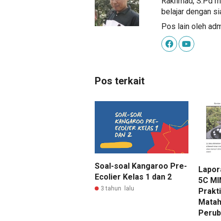
Rakhmad, S.Pd me
belajar dengan si
Pos lain oleh ad
Pos terkait
Soal-soal Kangaroo Pre-
Lapor
Ecolier Kelas 1 dan 2
5C MI
3 tahun lalu
Prakt
Matah
Perub