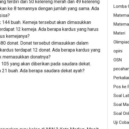
ng terdiri dari 50 kelereng merah dan 49 kelereng
Lomba O
agikan ke 8 temannya dengan jumlah yang sama. Ada
sisa?
Matemat
 144 buah. Kemeja tersebut akan dimasukkan
Matemat
erdapat 12 kemeja. Ada berapa kardus yang harus
Materi
kus kemejanya?
Olimpia
80 donat. Donat tersebut dimasukkan dalam
 kardus terdapat 12 donat. Ada berapa kardus yang
opini
uk memasukkan donatnya?
OSN
105 yang akan diberikan pada saudara dekat.
pecaha
 21 buah. Ada berapa saudara dekat ayah?
Perkalia
Pos ke 
Soal Lat
Soal Ma
Soal Onl
Uji Coba