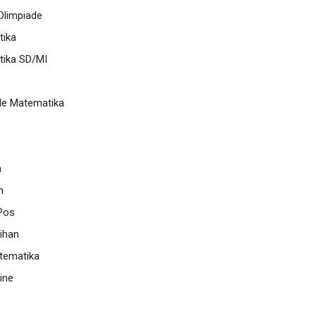
limpiade
ika
ika SD/MI
de Matematika
n
n
Pos
ihan
tematika
ine