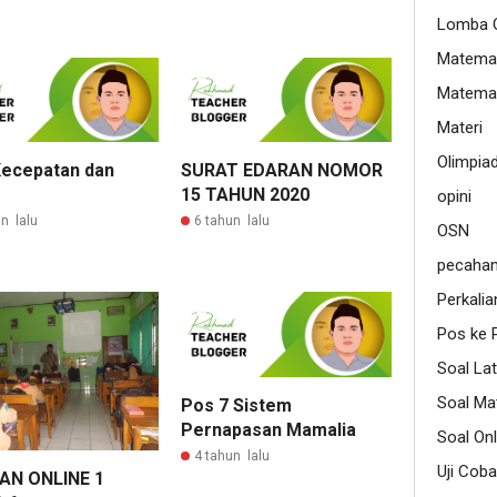
Lomba O
Matemat
Matemat
Materi
Olimpia
Kecepatan dan
SURAT EDARAN NOMOR
15 TAHUN 2020
opini
n lalu
6 tahun lalu
OSN
pecaha
Perkalia
Pos ke 
Soal Lat
Soal Ma
Pos 7 Sistem
Pernapasan Mamalia
Soal Onl
4 tahun lalu
Uji Coba
AN ONLINE 1