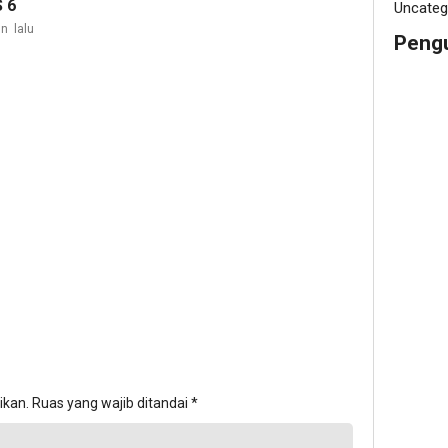
 6
Uncateg
n lalu
Peng
ikan.
Ruas yang wajib ditandai
*