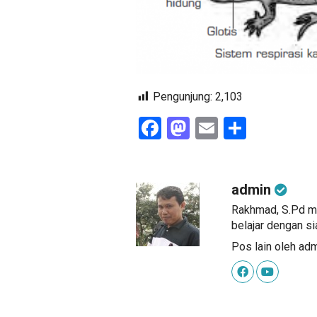
Pengunjung:
2,103
Facebook
Mastodon
Email
Share
admin
Rakhmad, S.Pd me
belajar dengan si
Pos lain oleh ad