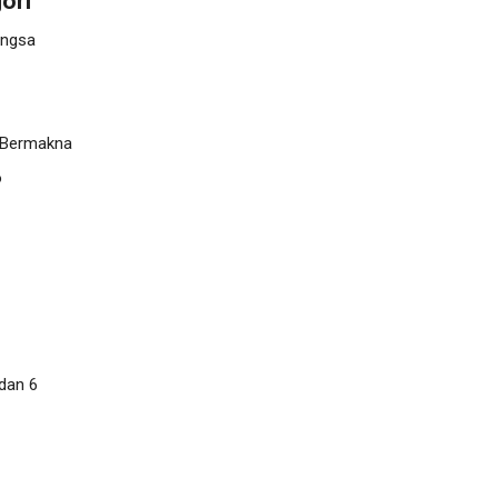
ori
angsa
 Bermakna
o
 dan 6