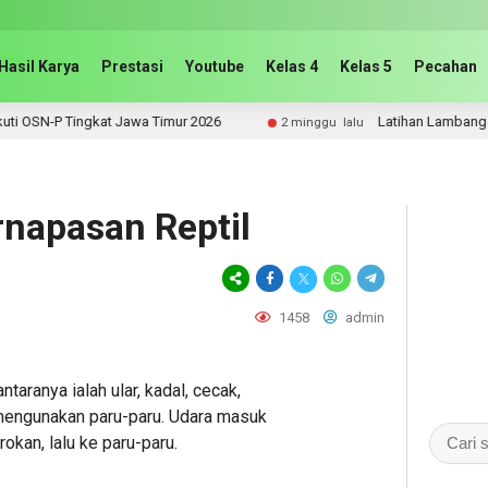
Hasil Karya
Prestasi
Youtube
Kelas 4
Kelas 5
Pecahan
 Tingkat Jawa Timur 2026
Latihan Lambang Bilangan 
2 minggu lalu
rnapasan Reptil
1458
admin
taranya ialah ular, kadal, cecak,
 mengunakan paru-paru. Udara masuk
rokan, lalu ke paru-paru.